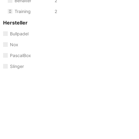
Behälter
2
Training
2
Hersteller
Bullpadel
Nox
PascalBox
Slinger
Datenschutz
Impres