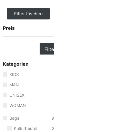
Filter löschen
Schläger
,
Zubehör
Preis
PACK BULLPADEL VER
189,95
€
Filter
In den Warenkorb
Kategorien
Schläger
,
Zubehör
KIDS
OVERGRIP BULLPADEL 
MAN
7,95
€
8,50
€
UNISEX
In den Warenkorb
WOMAN
Bags
9
Schläger
,
Zubehör
OVERGRIP BULLPADEL 
Kulturbeutel
2