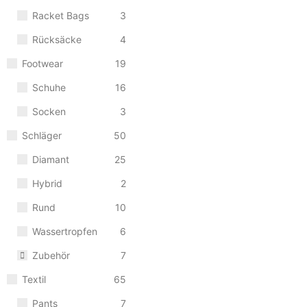
46,00
€
Racket Bags
3
Rücksäcke
4
In den Warenkorb
Footwear
19
Sale
Schuhe
16
Schläger
,
Zubehör
GRIP BULLPADEL CUS
Socken
3
8,95
€
10,00
€
Schläger
50
In den Warenkorb
Diamant
25
Hybrid
2
Training
,
Zubehör
Rund
10
BULLPADEL BALL BAS
Wassertropfen
6
149,95
€
Zubehör
7
In den Warenkorb
Textil
65
Pants
7