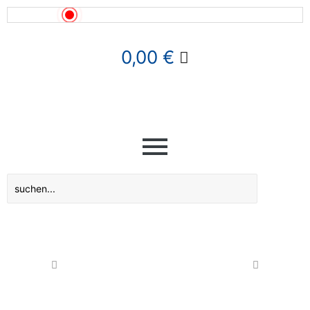
News!
0,00
€