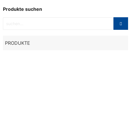
Produkte suchen
PRODUKTE
Sale
Textil
,
Vest
VEST BULLPADEL INCOA SCHWARZ
61,56
€
76,95
€
Ausführung wählen