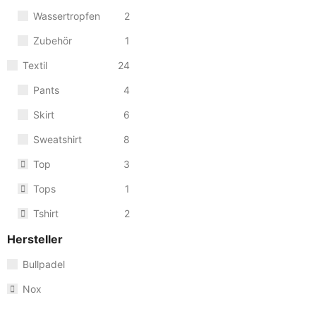
Wassertropfen
2
Zubehör
1
Textil
24
Pants
4
Skirt
6
Sweatshirt
8
Top
3
Tops
1
Tshirt
2
Hersteller
Bullpadel
Nox