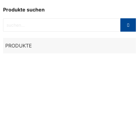
Produkte suchen
PRODUKTE
Sale
Diamant
,
Schläger
RACKET BULLPADEL VERTEX 03 W 23
164,00
€
259,95
€
In den Warenkorb