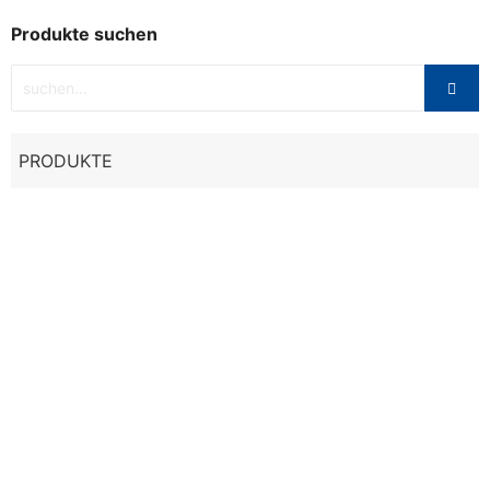
Produkte suchen
PRODUKTE
Sale
Textil
,
Tops
TANK TOP BULLPADEL YEMA W WEISS
31,00
€
43,95
€
Ausführung wählen