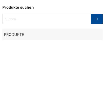
Produkte suchen
PRODUKTE
Sale
Textil
,
Tops
TANK TOP BULLPADEL YEMA W WEISS
31,00
€
43,95
€
Ausführung wählen