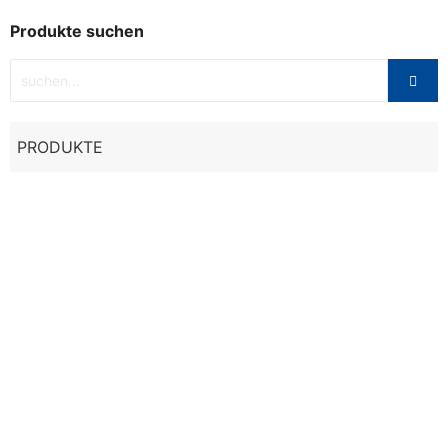
Produkte suchen
PRODUKTE
Sale
Textil
,
Tshirt
T SHIRT BULLPADEL EULARI DEEP BLUE
19,95
€
36,95
€
Ausführung wählen